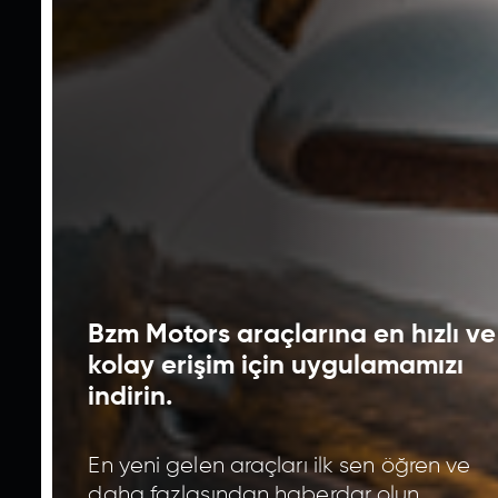
Teklif Ver
Sizinle bağlantıya geçebilmemiz için lütfen
gerekli alanları boş bırakmayın.
Bzm Motors araçlarına en hızlı ve
kolay erişim için uygulamamızı
indirin.
Teklifi Gönder
En yeni gelen araçları ilk sen öğren ve
Sosyal Medyada
daha fazlasından haberdar olun.