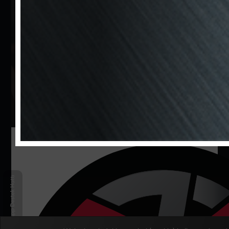
için uygulamamızı
indirin.
En yeni gelen araçları ilk sen
öğren ve daha fazlasından
haberdar olun.