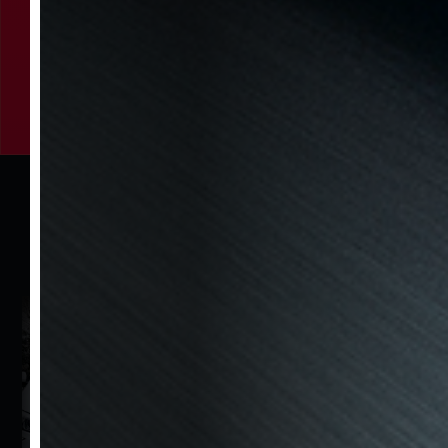
operasyonel rent a car markalarından biri olan
Bzm'de hiçbir gizli ücret yoktur, tamamen şeffaf ve
sorunsuz bir kiralama deneyimi vardır.
Şimdi Kirala
Yeni
Gelen Araçlar
Bzm'nin en yeni araçlarını takip edebilirsiniz.