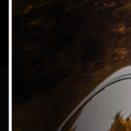
Öne
Çıkan Araçlar
Bzm'nin en çok tıklanan araç modellerimizi hızlıca
inceleyin.