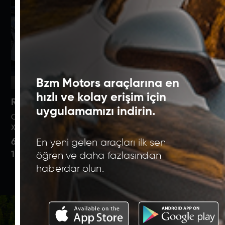
Bzm Motors araçlarına en
hızlı ve kolay erişim için
Renault 2023
Skoda 2025
Vo
uygulamamızı indirin.
Clio Hb 1.0 Tce Equilibre
Superb 1.5 Mhev Premium
Xc9
X-tronic
Bri
30.880 KM /
64.080 KM /
6.
En yeni gelen araçları ilk sen
2.845.000 TL
1.148.000 TL
8.
öğren ve daha fazlasından
haberdar olun.