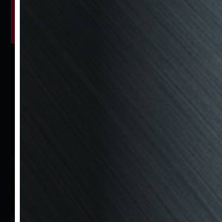
Konsinye Araç Formu
Araç
Almak İstiyorum
Almak mı istiyorsunuz? Bzm Motors aradığınız aracı
sizin için bulur, ekspertizini yapar ve en uygun şartlarda
size sunar.
Araç Talep Formu
Bzm Motors araçlarına
en hızlı ve kolay erişim